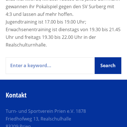
gewannen ihr Pokalspiel gegen den SV Surberg mit
4:3 und lassen auf mehr hoffen.
Jugendtraining ist 17.00 bis 19.00 Uhr;
Erwachsenentraining ist dienstags von 19.30 bis 21.45
Uhr und freitags 19.30 bis 22.00 Uhr in der
Realschulturnhalle.
Kontakt
Turn- und Sportverein Prien e.V. 1878
Friedhofweg 13, Realschulhalle
83209 Prien