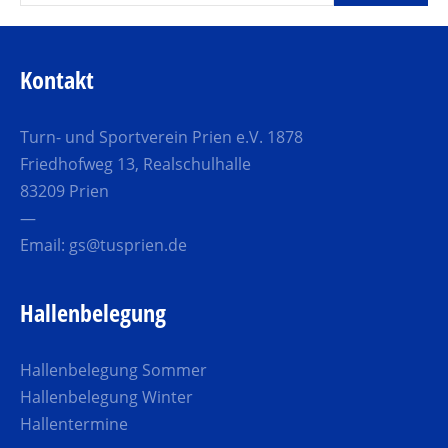
Kontakt
Turn- und Sportverein Prien e.V. 1878
Friedhofweg 13, Realschulhalle
83209 Prien
—
Email:
gs@tusprien.de
Hallenbelegung
Hallenbelegung Sommer
Hallenbelegung Winter
Hallentermine