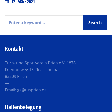
12. März 2021
Kontakt
Turn- und Sportverein Prien e.V. 1878
Friedhofweg 13, Realschulhalle
83209 Prien
—
Email:
gs@tusprien.de
Hallenbelegung