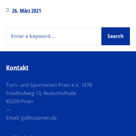
26. März 2021
Kontakt
Turn- und Sportverein Prien e.V. 1878
Friedhofweg 13, Realschulhalle
83209 Prien
—
Email:
gs@tusprien.de