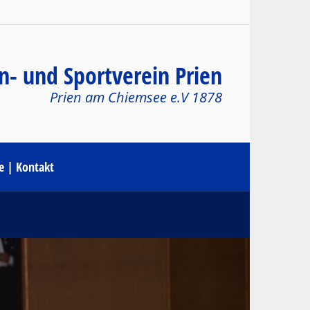
n- und Sportverein Prien
Prien am Chiemsee e.V 1878
le | Kontakt