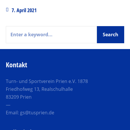
7. April 2021
Kontakt
Turn- und Sportverein Prien e.V. 1878
Friedhofweg 13, Realschulhalle
83209 Prien
—
Email:
gs@tusprien.de