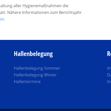
nhaltung aller Hygienemaßnahmen die
att. Nähere Informationen zum Berichtsjahr
ion
.
Hallenbelegung
R
Hallenbelegung Sommer
I
Hallenbelegung Winter
D
Hallentermine
In