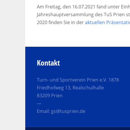
Am Freitag, den 16.07.2021 fand unter Ei
Jahreshauptversammlung des TuS Prien st
2020 finden Sie in der
aktuellen Präsentat
Kontakt
Turn- und Sportverein Prien e.V. 1878
Friedhofweg 13, Realschulhalle
83209 Prien
—
Email:
gs@tusprien.de