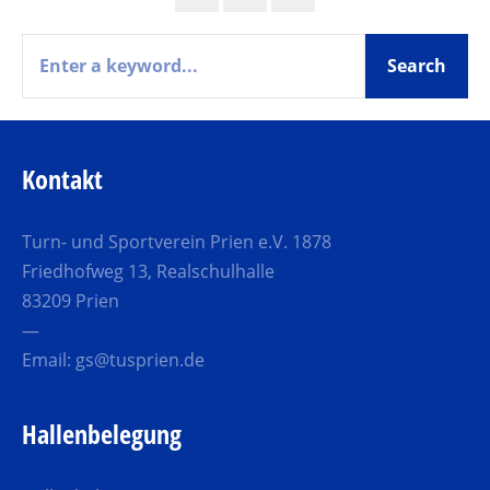
Kontakt
Turn- und Sportverein Prien e.V. 1878
Friedhofweg 13, Realschulhalle
83209 Prien
—
Email:
gs@tusprien.de
Hallenbelegung